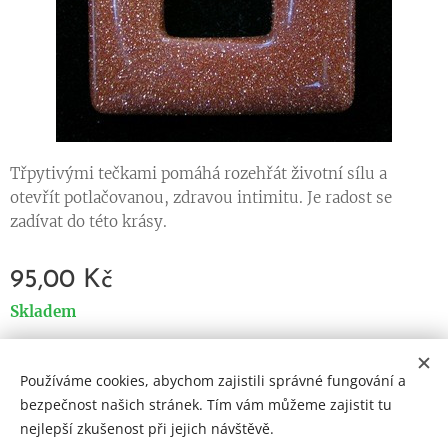
Třpytivými tečkami pomáhá rozehřát životní sílu a
otevřít potlačovanou, zdravou intimitu. Je radost se
zadívat do této krásy.
95,00
Kč
Skladem
Používáme cookies, abychom zajistili správné fungování a
Cookies
bezpečnost našich stránek. Tím vám můžeme zajistit tu
nejlepší zkušenost při jejich návštěvě.
Jazyky