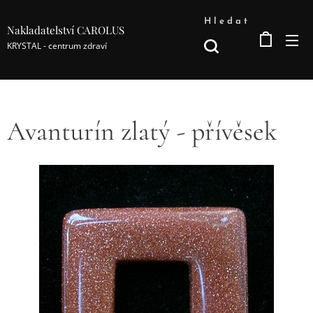
Hledat
Nakladatelství CAROLUS
KRYSTAL - centrum zdraví
Avanturín zlatý - přívěsek