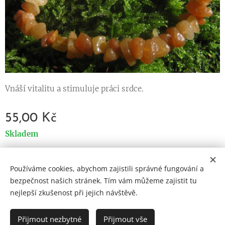
Vnáší vitalitu a stimuluje práci srdce.
55,00
Kč
Skladem
Používáme cookies, abychom zajistili správné fungování a
Cookies
bezpečnost našich stránek. Tím vám můžeme zajistit tu
nejlepší zkušenost při jejich návštěvě.
Jazyky
Čeština
English
Přijmout nezbytné
Přijmout vše