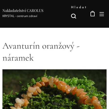
Hledat
Nakladatelství CAROLUS
KRYSTAL - centrum zdraví
Avanturín oranžový -
náramek