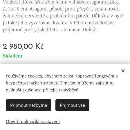
Velikost dřeva 56 x 26 x 9 cm. Velikost aragonitu 23 x1
4,5 x 15 cm. Aragonit působí proti přepětí, zmatenosti,
žaludeční nervozitě a problémům páteře. Důležitá v bytě
je také jeho vyzařovací kvalita. V těhotenství dodává
příjemné pocity jak dítěti, tak matce. Unikát.
2 980,00
Kč
Skladem
Používáme cookies, abychom zajistili správné fungování a
Cookies
bezpečnost našich stránek. Tím vám můžeme zajistit tu
nejlepší zkušenost při jejich návštěvě.
Jazyky
Čeština
English
Přijmout nezbytné
Přijmout vše
Otevřít pokročilá nastavení
DO KOŠÍKU