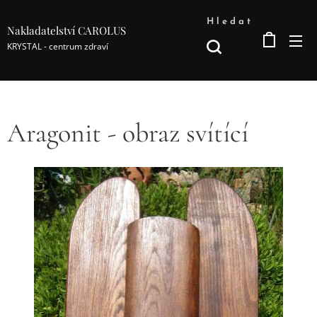
Hledat
Nakladatelství CAROLUS
KRYSTAL - centrum zdraví
Aragonit - obraz svítící