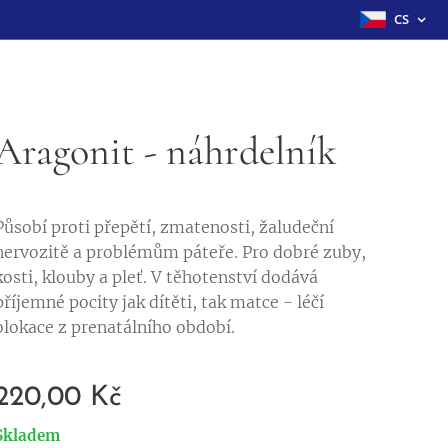
CS
Aragonit - náhrdelník
Působí proti přepětí, zmatenosti, žaludeční
nervozitě a problémům páteře. Pro dobré zuby,
kosti, klouby a pleť. V těhotenství dodává
příjemné pocity jak dítěti, tak matce - léčí
blokace z prenatálního období.
220,00
Kč
Skladem