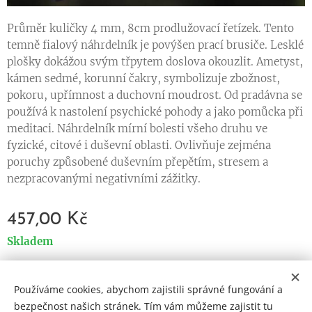
Průměr kuličky 4 mm, 8cm prodlužovací řetízek. Tento
temně fialový náhrdelník je povýšen prací brusiče. Lesklé
plošky dokážou svým třpytem doslova okouzlit. Ametyst,
kámen sedmé, korunní čakry, symbolizuje zbožnost,
pokoru, upřímnost a duchovní moudrost. Od pradávna se
používá k nastolení psychické pohody a jako pomůcka při
meditaci. Náhrdelník mírní bolesti všeho druhu ve
fyzické, citové i duševní oblasti. Ovlivňuje zejména
poruchy způsobené duševním přepětím, stresem a
nezpracovanými negativními zážitky.
457,00
Kč
Skladem
Používáme cookies, abychom zajistili správné fungování a
Cookies
bezpečnost našich stránek. Tím vám můžeme zajistit tu