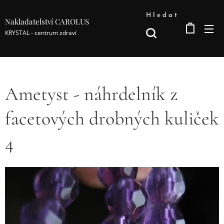
Hledat
Nakladatelství CAROLUS
KRYSTAL - centrum zdraví
Ametyst - náhrdelník z
facetových drobných kuliček
4