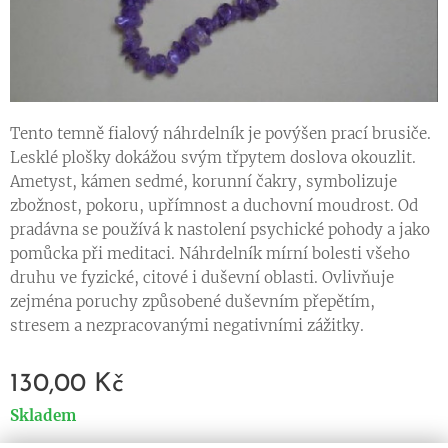
Tento temně fialový náhrdelník je povýšen prací brusiče.
Lesklé plošky dokážou svým třpytem doslova okouzlit.
Ametyst, kámen sedmé, korunní čakry, symbolizuje
zbožnost, pokoru, upřímnost a duchovní moudrost. Od
pradávna se používá k nastolení psychické pohody a jako
pomůcka při meditaci. Náhrdelník mírní bolesti všeho
druhu ve fyzické, citové i duševní oblasti. Ovlivňuje
zejména poruchy způsobené duševním přepětím,
stresem a nezpracovanými negativními zážitky.
130,00
Kč
Skladem