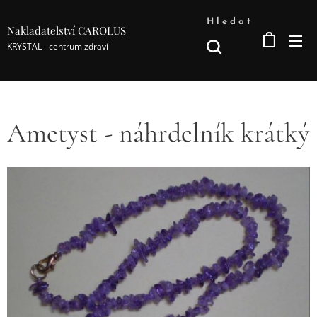
Hledat
Nakladatelství CAROLUS
KRYSTAL - centrum zdraví
Ametyst - náhrdelník krátký