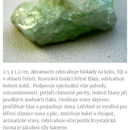
2,5 x 1,2 cm. Akvamarín odstraňuje blokády na krku, šíji a
v oblasti čelistí. Srovnává funkci štítné žlázy, odstraňuje
bolesti zubů.. Podporuje spirituální vize pohody,
mírumilovnosti, potlačí chmurné pocity, bolesti hlavy při
prudkých změnách tlaku. Uvolňuje stavy deprese,
pročišťuje hlas a projasňuje slova. Léčebně se využívá pro
léčení sliznice nosu a plic, zmírňuje kašel a chrapot,
astmatické stavy. Odstraňuje oční potíže.Krystalická
forma je zárukou síly kamene.