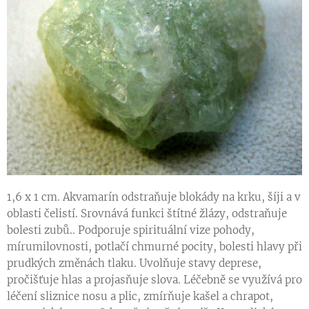
1,6 x 1 cm. Akvamarín odstraňuje blokády na krku, šíji a v
oblasti čelistí. Srovnává funkci štítné žlázy, odstraňuje
bolesti zubů.. Podporuje spirituální vize pohody,
mírumilovnosti, potlačí chmurné pocity, bolesti hlavy při
prudkých změnách tlaku. Uvolňuje stavy deprese,
pročišťuje hlas a projasňuje slova. Léčebně se využívá pro
léčení sliznice nosu a plic, zmírňuje kašel a chrapot,