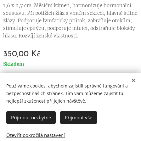
1,6 x 0,7 cm. Měsíční kámen, harmonizuje hormonální
soustavu. Při potížích žláz s vnitřní sekrecí, hlavně štítné
žlázy. Podporuje lymfatický průtok, zabraňuje otokům,
stimuluje epifýzu, podporuje intuici, odstraňuje blokády
hlasu. Rozvíjí ženské vlastnosti.
350,00
Kč
Skladem
Používáme cookies, abychom zajistili správné fungování a
Cookies
bezpečnost našich stránek. Tím vám můžeme zajistit tu
nejlepší zkušenost při jejich návštěvě.
Jazyky
Čeština
English
Přijmout nezbytné
Přijmout vše
Otevřít pokročilá nastavení
DO KOŠÍKU