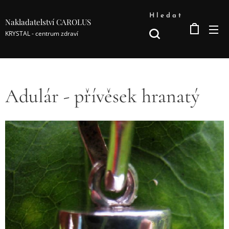
Hledat
Nakladatelství CAROLUS
KRYSTAL - centrum zdraví
Adulár - přívěsek hranatý