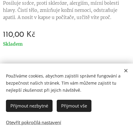
Posiluje srdce, proti skleróze, alergiím, mírní bolesti
hlavy. Čistí tělo, zmírňuje kožní nemoci, odstraňuje
apatii. A nosit v kapse u počítače, určitě víte proč.
110,00
Kč
Skladem
Používáme cookies, abychom zajistili správné fungování a
Cookies
bezpečnost našich stránek. Tím vám můžeme zajistit tu
nejlepší zkušenost při jejich návštěvě.
Jazyky
Čeština
English
Přijmout nezbytné
Přijmout vše
Otevřít pokročilá nastavení
DO KOŠÍKU