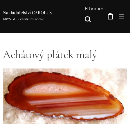
Hledat
Nakladatelství CAROLUS
KRYSTAL - centrum zdraví
Achátový plátek malý