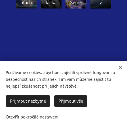
ofách
láska
Země
y
Používáme cookies, abychom zajistili správné fungování a
bezpečnost našich stránek. Tím vám můžeme zajistit tu
nejlepší zkušenost při jejich návštěvě.
Cookies
Přijmout nezbytné
Přijmout vše
Jazyky
Otevřít pokročilá nastavení
Čeština
English