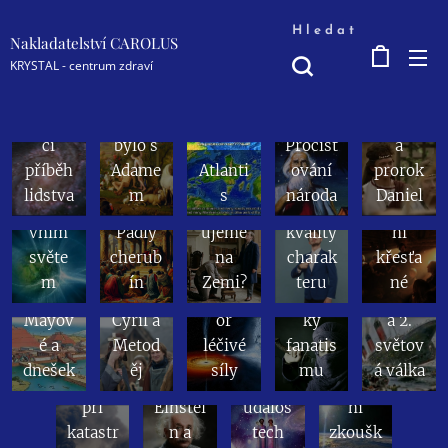
Hledat
Nakladatelství CAROLUS
KRYSTAL - centrum zdraví
Komu
Pravdi
nikace
Proč
Strhují
Jak to
vé sny
s
se
cí
bylo s
Pročišť
a
nevtěl
opakov
příběh
Adame
Atlanti
ování
prorok
eným
aně
Význa
Podíl
lidstva
m
s
národa
Daniel
ducho
inkarn
m
Původ
intelig
Člověk
vním
Padlý
ujeme
kvality
ní
encí
jako
světe
cherub
na
charak
křesťa
z
transf
m
ín
Zemi?
teru
né
vyššíc
Kolekti
ormát
Dozvu
Titanik
Dezori
h
vní
Mayov
Cyril a
or
ky
a 2.
entace
úrovní
karma
é a
Metod
léčivé
fanatis
světov
odtěle
vědom
a
dnešek
ěj
síly
mu
á válka
ných
í na
globál
při
Einstei
událos
ní
katastr
n a
tech
zkoušk