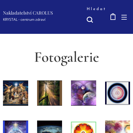
Hledat
Nakladatelství CAROLUS
KRYSTAL - centrum zdraví
Fotogalerie