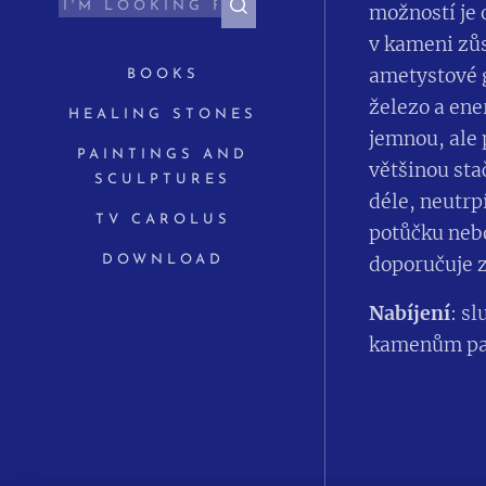
možností je 
v kameni zůs
ametystové g
BOOKS
železo a ene
HEALING STONES
jemnou, ale 
PAINTINGS AND
většinou sta
SCULPTURES
déle, neutr
TV CAROLUS
potůčku nebo
DOWNLOAD
doporučuje 
Nabíjení
: s
kamenům pak 