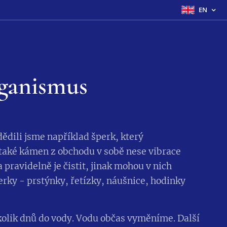
EN
rganismus
ědili jsme například šperk, který
také kámen z obchodu v sobě nese vibrace
a pravidelně je čistit, jinak mohou v nich
rky - prstýnky, řetízky, náušnice, hodinky
olik dnů do vody. Vodu občas vyměníme. Další