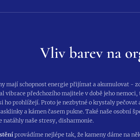
Vliv barev na o
 mají schopnost energie přijímat a akumulovat - zd
 vibrace předchozího majitele v době jeho nemoci, 
si ho prohlížejí. Proto je nezbytné o krystaly pečovat 
asklinky a kámen časem pukne. Také naše osobní špe
e natáhly naše stresy, disharmonie.
istění
provádíme nejlépe tak, že kameny dáme na něk