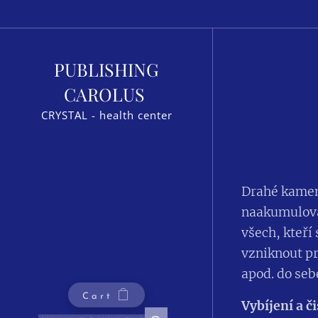
PUBLISHING
CAROLUS
CRYSTAL - health center
Drahé kameny
naakumuloval
všech, kteří 
vzniknout pr
apod. do seb
Cart
Vybíjení a č