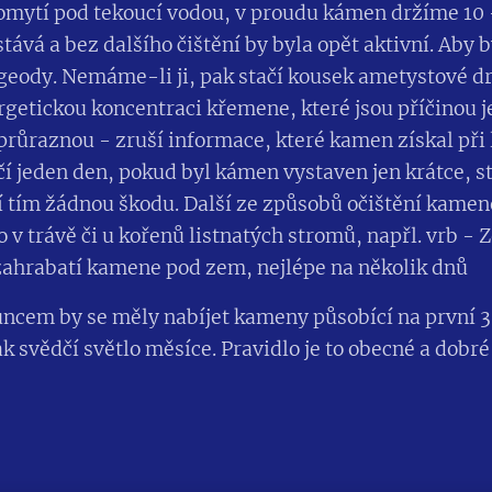
omytí pod tekoucí vodou, v proudu kámen držíme 10 -
tává a bez dalšího čištění by byla opět aktivní. Aby
eody. Nemáme-li ji, pak stačí kousek ametystové dr
rgetickou koncentraci křemene, které jsou příčinou j
průraznou - zruší informace, které kamen získal při l
čí jeden den, pokud byl kámen vystaven jen krátce, s
pí tím žádnou škodu. Další ze způsobů očištění kam
 v trávě či u kořenů listnatých stromů, napřl. vrb - Z
zahrabatí kamene pod zem, nejlépe na několik dnů
luncem by se měly nabíjet kameny působící na první 3
svědčí světlo měsíce. Pravidlo je to obecné a dobré 