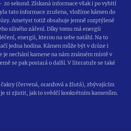
 20 sekund. Získaná informace však i po vybití
 byla tato informace zrušena, vložíme kámen do
úzy. Ametyst totiž obsahuje jemně rozptýlené
eho silného záření. Díky tomu má energii
éčení, energii, kterou na sebe natáhl. Na to
tačí jedna hodina. Kámen může být v drúze i
ene je nechání kamene na nám známém místě v
emě se pak postará o další. V literatuře se také
 čakry (červená, oranžová a žlutá), zbývajícím
je si zjistit, jak to svědčí konkrétním kamenům.